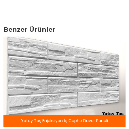
Benzer Ürünler
yon İç Cephe Duvar Paneli
Sümbül Enjeksiy