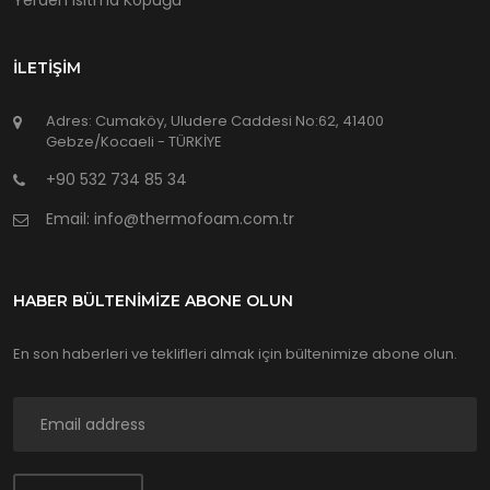
Yerden Isıtma Köpüğü
İLETIŞIM
Adres: Cumaköy, Uludere Caddesi No:62, 41400
Gebze/Kocaeli - TÜRKİYE
+90 532 734 85 34
Email: info@thermofoam.com.tr
HABER BÜLTENİMİZE ABONE OLUN
En son haberleri ve teklifleri almak için bültenimize abone olun.